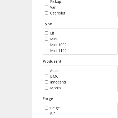
Pickup
Van
Cabriolet
Stasjonsvogn
Type
Elf
Mini
Mini 1000
Mini 1100
Mini 1275 GT
Produsent
Mini 35
Mini 40
Austin
Mini 850
BMC
Mini Balmoral
Innocenti
Mini Blue Star
Morris
Mini British Open
Riley
Mini Brooklands
Farge
Rover
Mini Cabriolet
Beige
Mini City
Blå
Mini Classic Sport