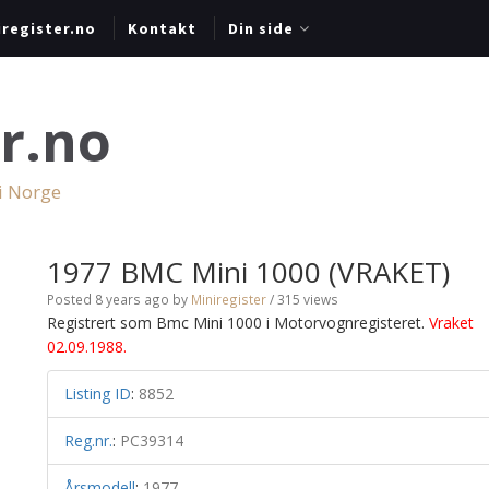
register.no
Kontakt
Din side
r.no
 i Norge
1977 BMC Mini 1000 (VRAKET)
Posted 8 years ago
by
Miniregister
/ 315 views
Registrert som Bmc Mini 1000 i Motorvognregisteret.
Vraket
02.09.1988.
Listing ID
:
8852
Reg.nr.
:
PC39314
Årsmodell
:
1977