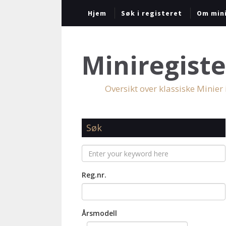
Hjem
Søk i registeret
Om mini
Miniregiste
Oversikt over klassiske Minier
Søk
Reg.nr.
Årsmodell