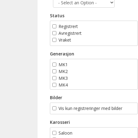
Status
Registrert
Avregistrert
Vraket
Generasjon
MK1
MK2
MK3
MK4
MK5
Bilder
MK6
MK7
Vis kun registreringer med bilder
Karosseri
Saloon