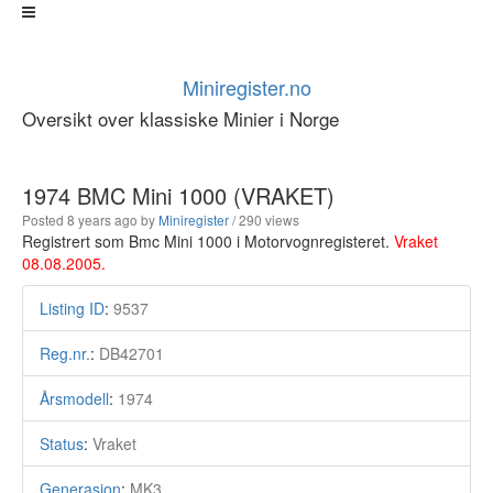
Miniregister.no
Oversikt over klassiske Minier i Norge
1974 BMC Mini 1000 (VRAKET)
Posted 8 years ago
by
Miniregister
/ 290 views
Registrert som Bmc Mini 1000 i Motorvognregisteret.
Vraket
08.08.2005.
Listing ID
:
9537
Reg.nr.
:
DB42701
Årsmodell
:
1974
Status
:
Vraket
Generasjon
:
MK3