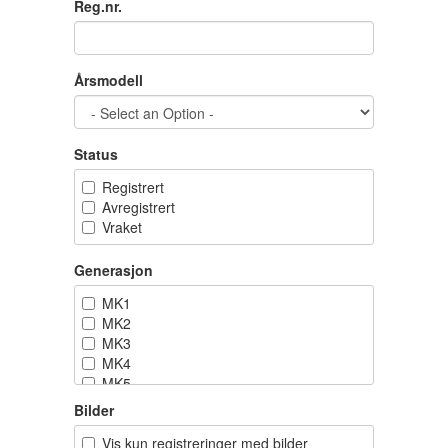
Reg.nr.
Årsmodell
Status
Registrert
Avregistrert
Vraket
Generasjon
MK1
MK2
MK3
MK4
MK5
MK6
Bilder
MK7
Vis kun registreringer med bilder