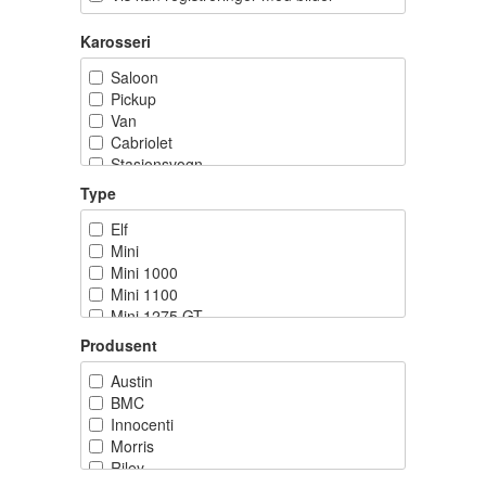
Karosseri
Saloon
Pickup
Van
Cabriolet
Stasjonsvogn
Type
Elf
Mini
Mini 1000
Mini 1100
Mini 1275 GT
Mini 35
Produsent
Mini 40
Mini 850
Austin
Mini Balmoral
BMC
Mini Blue Star
Innocenti
Mini British Open
Morris
Mini Brooklands
Riley