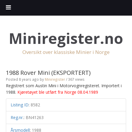
Miniregister.no
Oversikt over klassiske Minier i Norge
1988 Rover Mini (EKSPORTERT)
Posted 8 years ago
by
Miniregister
/ 367 views
Registrert som Austin Mini i Motorvognregisteret. Importert i
1988.
Kjøretøyet ble utført fra Norge 08.04.1989
Listing ID
:
8582
Reg.nr.
:
BN41263
Årsmodell
:
1988