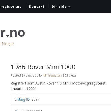
register.no
Kontakt
Din side
r.no
 i Norge
1986 Rover Mini 1000
Posted 8 years ago
by
Miniregister
/ 353 views
Registrert som Austin Rover 1,0 Mini i Motorvognregisteret.
Importert i 2001.
Listing ID
:
8597