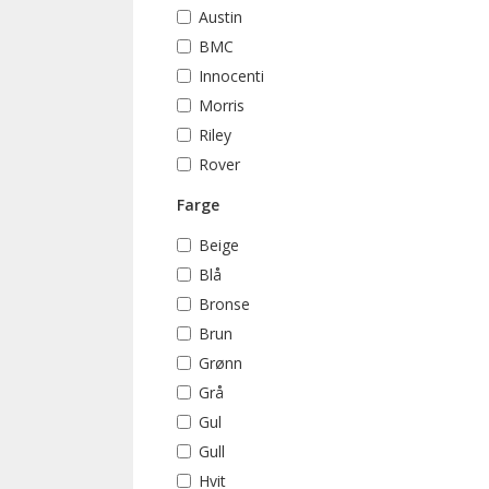
Austin
BMC
Innocenti
Morris
Riley
Rover
Farge
Beige
Blå
Bronse
Brun
Grønn
Grå
Gul
Gull
Hvit