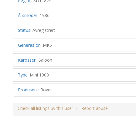
Reg.nr.
:
SD11824
Årsmodell
:
1986
Status
:
Avregistrert
Generasjon
:
MK5
Karosseri
:
Saloon
Type
:
Mini 1000
Produsent
:
Rover
Check all listings by this user
Report abuse