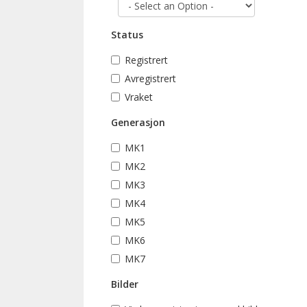
Status
Registrert
Avregistrert
Vraket
Generasjon
MK1
MK2
MK3
MK4
MK5
MK6
MK7
Bilder