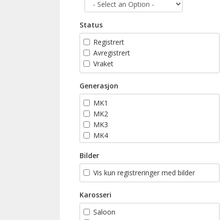
Status
Registrert
Avregistrert
Vraket
Generasjon
MK1
MK2
MK3
MK4
MK5
Bilder
MK6
MK7
Vis kun registreringer med bilder
Karosseri
Saloon