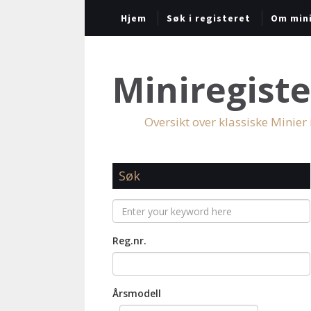
Hjem
Søk i registeret
Om mini
Miniregiste
Oversikt over klassiske Minier
Søk
Reg.nr.
Årsmodell