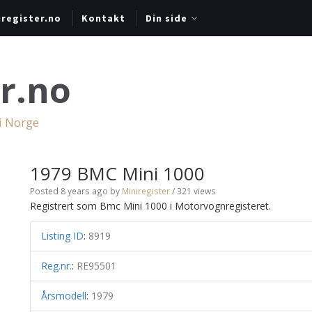
register.no
Kontakt
Din side
r.no
 i Norge
1979 BMC Mini 1000
Posted 8 years ago
by
Miniregister
/ 321 views
Registrert som Bmc Mini 1000 i Motorvognregisteret.
Listing ID
:
8919
Reg.nr.
:
RE95501
Årsmodell
:
1979