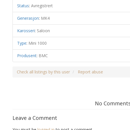
Status
:
Avregistrert
Generasjon
:
MK4
Karosseri
:
Saloon
Type
:
Mini 1000
Produsent
:
BMC
Check all listings by this user
Report abuse
No Comment
Leave a Comment
You must be
logged in
to post a comment.