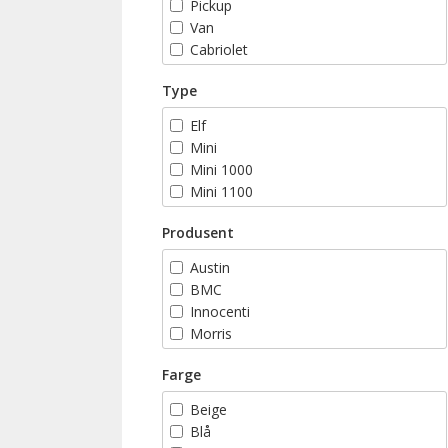
Pickup
Van
Cabriolet
Stasjonsvogn
Type
Elf
Mini
Mini 1000
Mini 1100
Mini 1275 GT
Produsent
Mini 35
Mini 40
Austin
Mini 850
BMC
Mini Balmoral
Innocenti
Mini Blue Star
Morris
Mini British Open
Riley
Mini Brooklands
Farge
Rover
Mini Cabriolet
Beige
Mini City
Blå
Mini Classic Sport