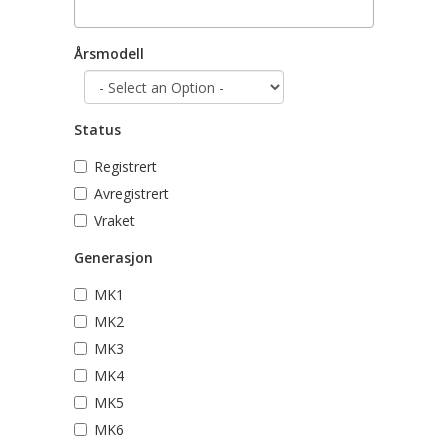
Årsmodell
Status
Registrert
Avregistrert
Vraket
Generasjon
MK1
MK2
MK3
MK4
MK5
MK6