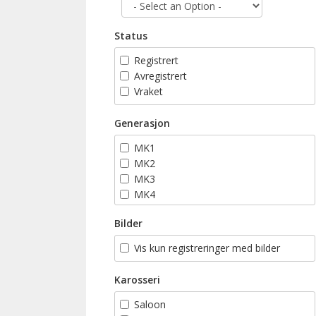
Status
Registrert
Avregistrert
Vraket
Generasjon
MK1
MK2
MK3
MK4
MK5
Bilder
MK6
MK7
Vis kun registreringer med bilder
Karosseri
Saloon