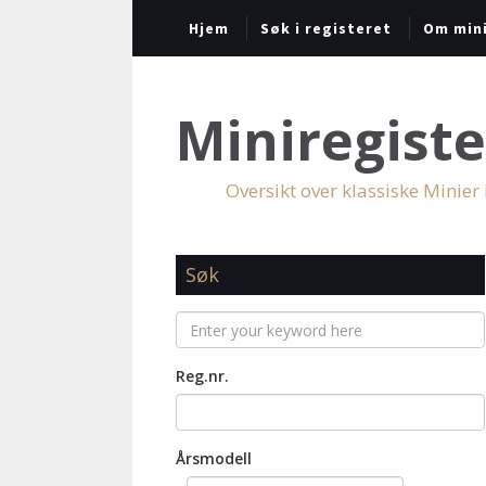
Hjem
Søk i registeret
Om mini
Miniregiste
Oversikt over klassiske Minier
Søk
Reg.nr.
Årsmodell