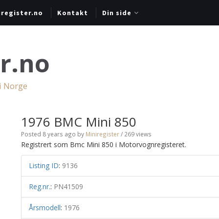
register.no
Kontakt
Din side
r.no
 i Norge
1976 BMC Mini 850
Posted 8 years ago
by
Miniregister
/ 269 views
Registrert som Bmc Mini 850 i Motorvognregisteret.
Listing ID
:
9136
Reg.nr.
:
PN41509
Årsmodell
:
1976