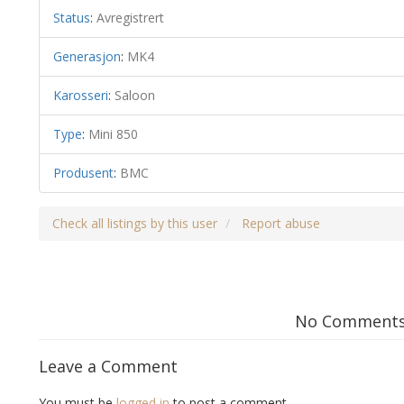
Status
:
Avregistrert
Generasjon
:
MK4
Karosseri
:
Saloon
Type
:
Mini 850
Produsent
:
BMC
Check all listings by this user
Report abuse
No Comment
Leave a Comment
You must be
logged in
to post a comment.