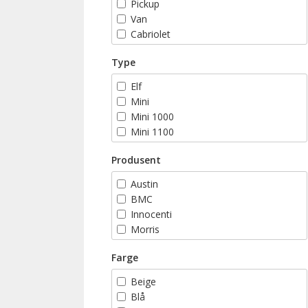
Pickup
Van
Cabriolet
Stasjonsvogn
Type
Elf
Mini
Mini 1000
Mini 1100
Mini 1275 GT
Produsent
Mini 35
Mini 40
Austin
Mini 850
BMC
Mini Balmoral
Innocenti
Mini Blue Star
Morris
Mini British Open
Riley
Mini Brooklands
Farge
Rover
Mini Cabriolet
Beige
Mini City
Blå
Mini Classic Sport