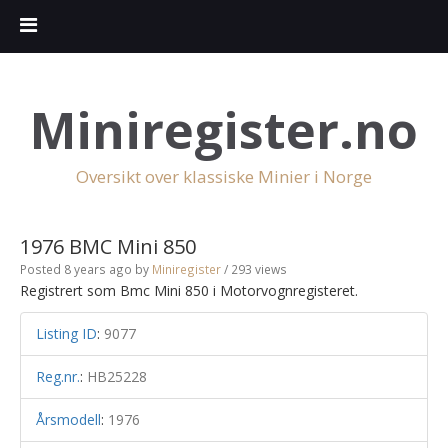
Miniregister.no
Oversikt over klassiske Minier i Norge
1976 BMC Mini 850
Posted 8 years ago
by
Miniregister
/ 293 views
Registrert som Bmc Mini 850 i Motorvognregisteret.
Listing ID
:
9077
Reg.nr.
:
HB25228
Årsmodell
:
1976