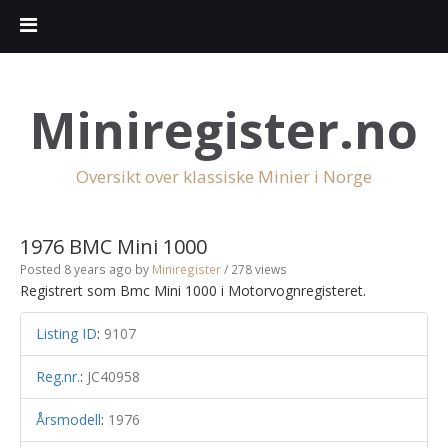
Miniregister.no
Oversikt over klassiske Minier i Norge
1976 BMC Mini 1000
Posted 8 years ago
by
Miniregister
/ 278 views
Registrert som Bmc Mini 1000 i Motorvognregisteret.
Listing ID
:
9107
Reg.nr.
:
JC40958
Årsmodell
:
1976