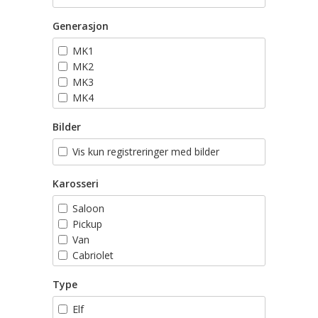
Generasjon
MK1
MK2
MK3
MK4
MK5
Bilder
MK6
MK7
Vis kun registreringer med bilder
Karosseri
Saloon
Pickup
Van
Cabriolet
Stasjonsvogn
Type
Elf