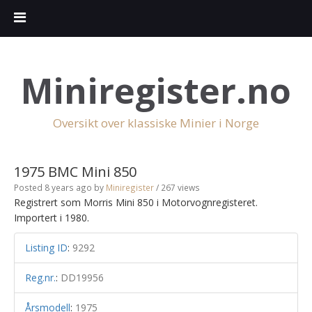
Miniregister.no
Oversikt over klassiske Minier i Norge
1975 BMC Mini 850
Posted 8 years ago
by
Miniregister
/ 267 views
Registrert som Morris Mini 850 i Motorvognregisteret.
Importert i 1980.
Listing ID
:
9292
Reg.nr.
:
DD19956
Årsmodell
:
1975