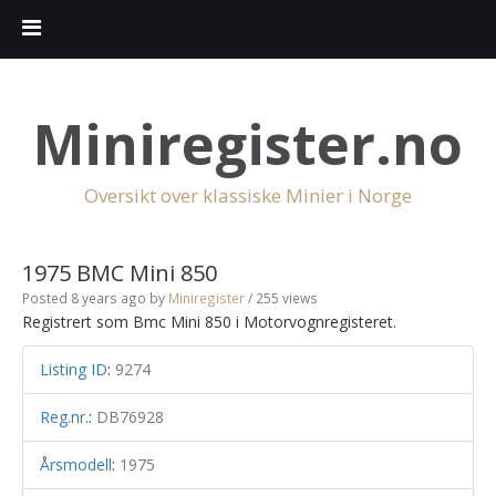
Miniregister.no
Oversikt over klassiske Minier i Norge
1975 BMC Mini 850
Posted 8 years ago
by
Miniregister
/ 255 views
Registrert som Bmc Mini 850 i Motorvognregisteret.
Listing ID
:
9274
Reg.nr.
:
DB76928
Årsmodell
:
1975