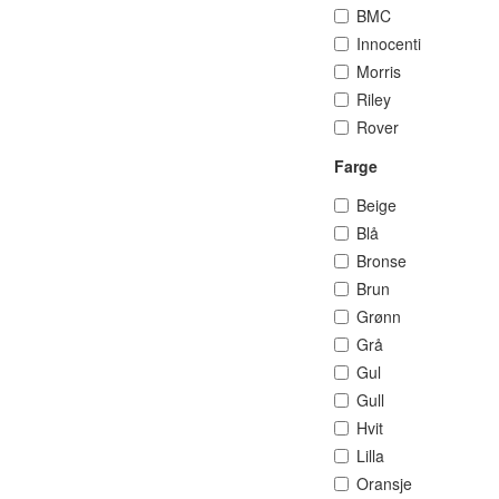
BMC
Innocenti
Morris
Riley
Rover
Farge
Beige
Blå
Bronse
Brun
Grønn
Grå
Gul
Gull
Hvit
Lilla
Oransje