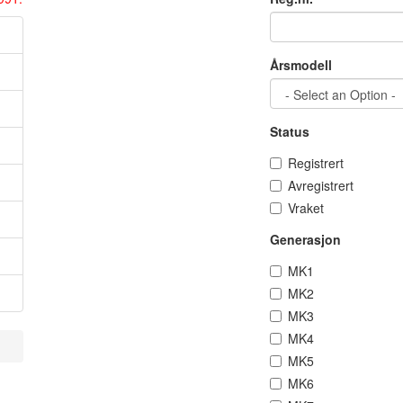
Årsmodell
Status
Registrert
Avregistrert
Vraket
Generasjon
MK1
MK2
MK3
MK4
MK5
MK6