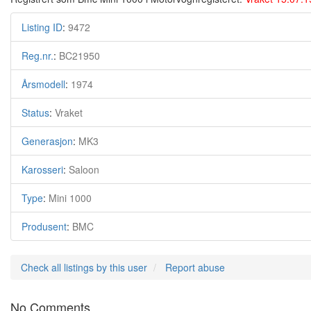
Listing ID
:
9472
Reg.nr.
:
BC21950
Årsmodell
:
1974
Status
:
Vraket
Generasjon
:
MK3
Karosseri
:
Saloon
Type
:
Mini 1000
Produsent
:
BMC
Check all listings by this user
Report abuse
No Comments