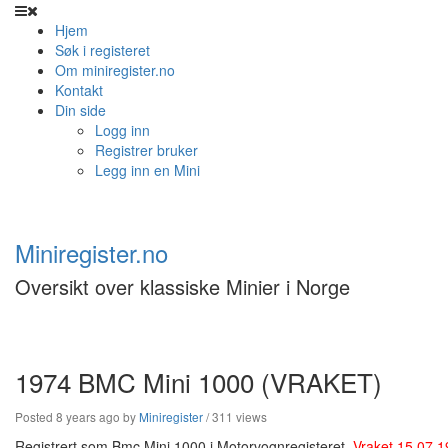
Hjem
Søk i registeret
Om miniregister.no
Kontakt
Din side
Logg inn
Registrer bruker
Legg inn en Mini
Miniregister.no
Oversikt over klassiske Minier i Norge
1974 BMC Mini 1000 (VRAKET)
Posted 8 years ago
by
Miniregister
/ 311 views
Registrert som Bmc Mini 1000 i Motorvognregisteret.
Vraket 15.07.1