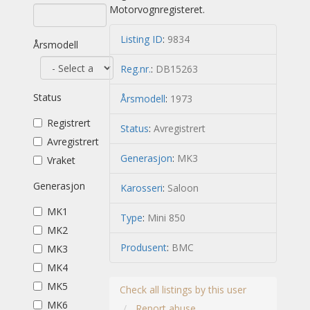
Motorvognregisteret.
Listing ID
:
9834
Årsmodell
Reg.nr.
:
DB15263
Status
Årsmodell
:
1973
Registrert
Status
:
Avregistrert
Avregistrert
Generasjon
:
MK3
Vraket
Generasjon
Karosseri
:
Saloon
MK1
Type
:
Mini 850
MK2
Produsent
:
BMC
MK3
MK4
MK5
Check all listings by this user
MK6
Report abuse