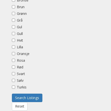
Bronse
Brun
Grønn
Grå
Gul
Gull
Hvit
Lilla
Oransje
Rosa
Rød
Svart
Sølv
Turkis
Search Listings
Reset