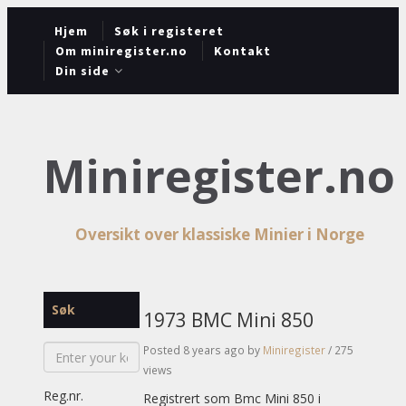
Hjem
Søk i registeret
Om miniregister.no
Kontakt
Din side
Miniregister.no
Oversikt over klassiske Minier i Norge
Søk
1973 BMC Mini 850
Posted 8 years ago
by
Miniregister
/ 275
views
Reg.nr.
Registrert som Bmc Mini 850 i