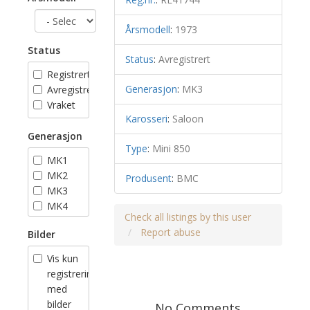
Årsmodell
:
1973
Status
Status
:
Avregistrert
Registrert
Generasjon
:
MK3
Avregistrert
Vraket
Karosseri
:
Saloon
Generasjon
Type
:
Mini 850
MK1
MK2
Produsent
:
BMC
MK3
MK4
Check all listings by this user
MK5
Report abuse
Bilder
MK6
MK7
Vis kun
registreringer
med
bilder
No Comments