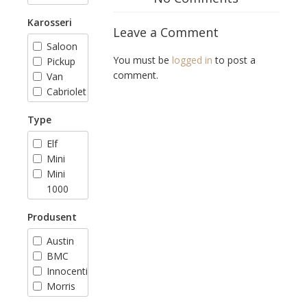
Karosseri
Leave a Comment
Saloon
You must be
logged in
to post a
Pickup
comment.
Van
Cabriolet
Stasjonsvogn
Type
Elf
Mini
Mini
1000
Mini
Produsent
1100
Mini
Austin
1275
BMC
GT
Innocenti
Mini 35
Morris
Mini 40
Riley