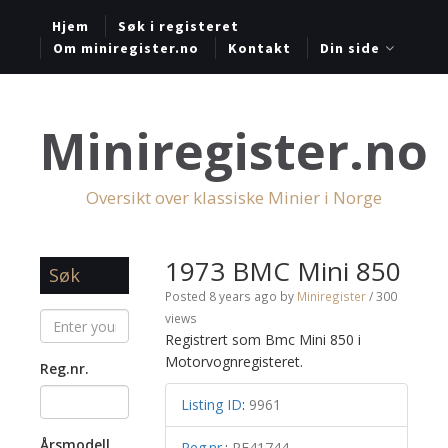
Hjem
Søk i registeret
Om miniregister.no
Kontakt
Din side
Miniregister.no
Oversikt over klassiske Minier i Norge
1973 BMC Mini 850
Søk
Posted 8 years ago
by
Miniregister
/ 300
views
Registrert som Bmc Mini 850 i
Motorvognregisteret.
Reg.nr.
Listing ID
:
9961
Årsmodell
Reg.nr.
:
RE41744