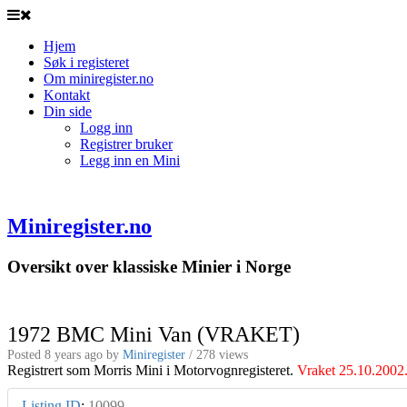
Hjem
Søk i registeret
Om miniregister.no
Kontakt
Din side
Logg inn
Registrer bruker
Legg inn en Mini
Miniregister.no
Oversikt over klassiske Minier i Norge
1972 BMC Mini Van (VRAKET)
Posted 8 years ago
by
Miniregister
/ 278 views
Registrert som Morris Mini i Motorvognregisteret.
Vraket 25.10.2002
Listing ID
:
10099