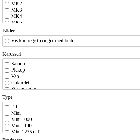
MK2
MK3
MK4
MK5
MK6
Bilder
MK7
Vis kun registreringer med bilder
Karosseri
Saloon
Pickup
Van
Cabriolet
Stasjonsvogn
Type
Elf
Mini
Mini 1000
Mini 1100
Mini 1275 GT
Mini 35