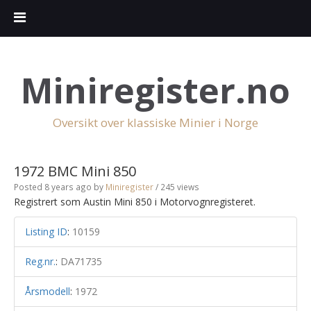
Miniregister.no
Oversikt over klassiske Minier i Norge
1972 BMC Mini 850
Posted 8 years ago
by
Miniregister
/ 245 views
Registrert som Austin Mini 850 i Motorvognregisteret.
Listing ID
:
10159
Reg.nr.
:
DA71735
Årsmodell
:
1972