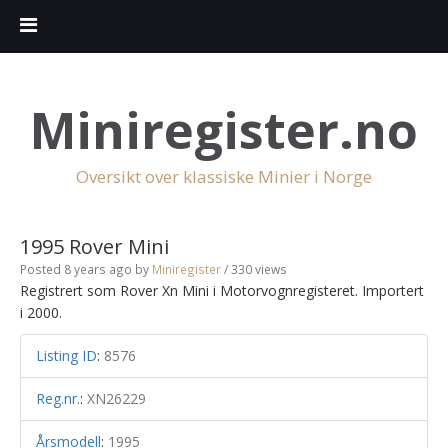
Miniregister.no
Oversikt over klassiske Minier i Norge
1995 Rover Mini
Posted 8 years ago
by
Miniregister
/ 330 views
Registrert som Rover Xn Mini i Motorvognregisteret. Importert
i 2000.
Listing ID
:
8576
Reg.nr.
:
XN26229
Årsmodell
:
1995