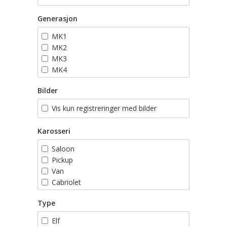
Generasjon
MK1
MK2
MK3
MK4
MK5
Bilder
MK6
MK7
Vis kun registreringer med bilder
Karosseri
Saloon
Pickup
Van
Cabriolet
Stasjonsvogn
Type
Elf